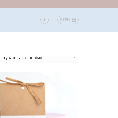
0
ГРН
вано
нім