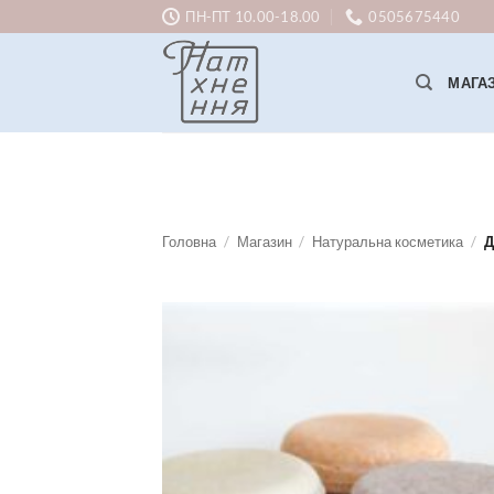
Skip
ПН-ПТ 10.00-18.00
0505675440
to
content
МАГА
Головна
/
Магазин
/
Натуральна косметика
/
Д