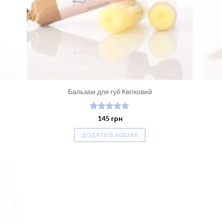
Бальзам для губ Квітковий
Оцінено в
145
грн
4.67
з 5
ДОДАТИ В КОШИК