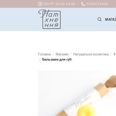
Skip
ПН-ПТ 10.00-18.00
0505675440
to
content
МАГА
Головна
/
Магазин
/
Натуральна косметика
/
К
/
Бальзами для губ