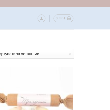
0
ГРН
вано
нім