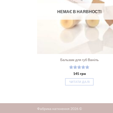
НЕМАЄ В НАЯВНОСТІ
Бальзам для губ Ваніль
Оцінено в
145
грн
5
з 5
ЧИТАТИ ДАЛІ
Фабрика натхнення 2026 ©