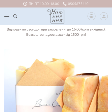
Skip
ПН-ПТ 10.00-18.00
0505675440
to
content
Відправимо сьогодні при замовленні до 16.00 (крім вихідних).
Безкоштовна доставка - від 1500 грн!