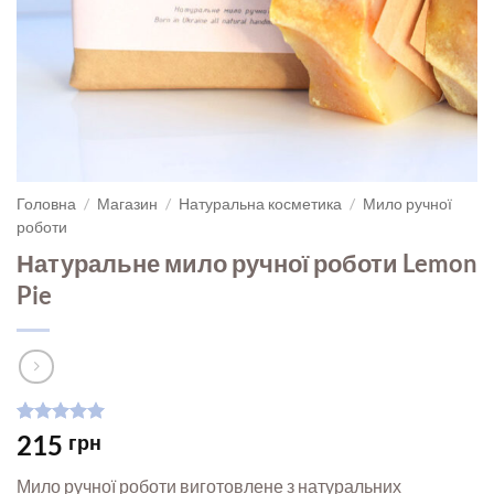
Головна
/
Магазин
/
Натуральна косметика
/
Мило ручної
роботи
Натуральне мило ручної роботи Lemon
Pie
Рейтинг
1
5
215
грн
з 5 на
основі
Мило ручної роботи виготовлене з натуральних
опитування