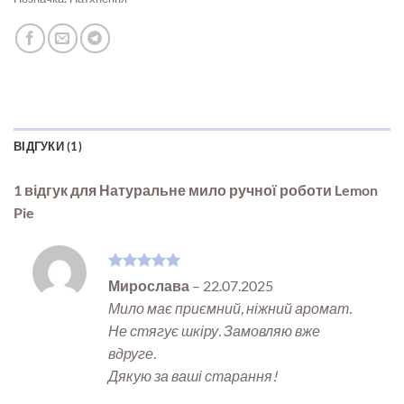
ВІДГУКИ (1)
1 відгук для
Натуральне мило ручної роботи Lemon
Pie
Оцінено в
Мирослава
–
22.07.2025
5
з 5
Мило має приємний, ніжний аромат.
Не стягує шкіру. Замовляю вже
вдруге.
Дякую за ваші старання!