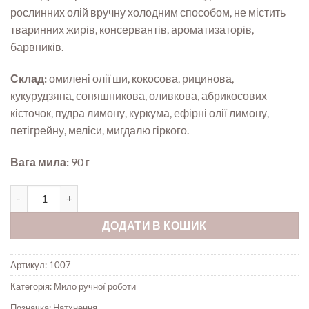
покупця
рослинних олій вручну холодним способом, не містить
тваринних жирів, консервантів, ароматизаторів,
барвників.
Склад:
омилені олії ши, кокосова, рицинова,
кукурудзяна, соняшникова, оливкова, абрикосових
кісточок, пудра лимону, куркума, ефірні олії лимону,
петігрейну, меліси, мигдалю гіркого.
Вага мила:
90 г
Натуральне мило ручної роботи Lemon Pie кількість
ДОДАТИ В КОШИК
Артикул:
1007
Категорія:
Мило ручної роботи
Позначка:
Натхнення